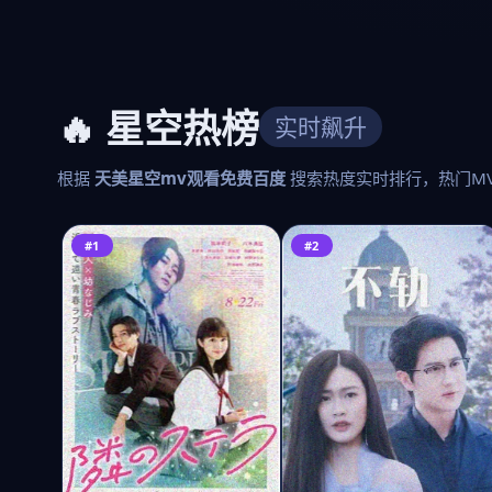
🔥 星空热榜
实时飙升
根据
天美星空mv观看免费百度
搜索热度实时排行，热门M
#1
#2