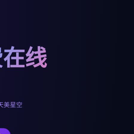
费在线
天美星空
。