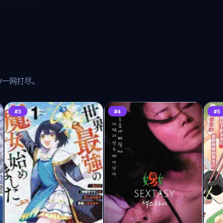
V一网打尽。
#3
#4
#5