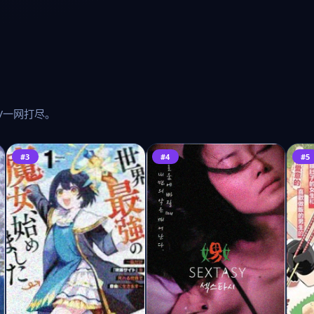
V一网打尽。
#3
#4
#5