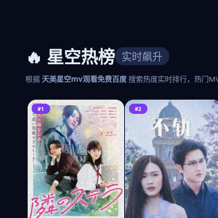
🔥 星空热榜
实时飙升
根据
天美星空mv观看免费百度
搜索热度实时排行，热门M
#1
#2