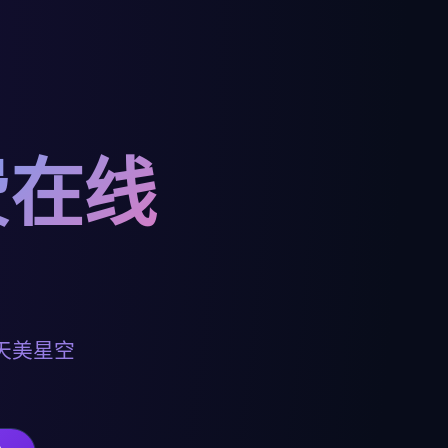
费在线
天美星空
。